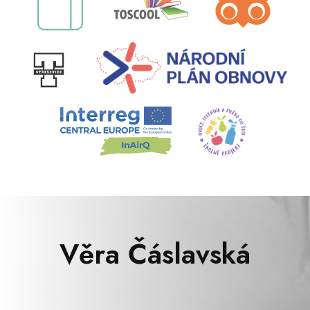
Věra Čáslavská