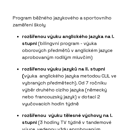
Program běžného jazykového a sportovního
zaměření školy
rozšířenou výuku anglického jazyka na I.
stupni
(bilingvní program - výuka
oborových předmětů v anglickém jazyce
aprobovaným rodilým mluvčím)
rozšířenou výuku jazyků na II. stupni
(
výuka anglického jazyka metodou CLIL ve
vybraných předmětech). Od 7 ročníku
výběr druhého cizího jazyka (německý
nebo francouzský jazyk) v dotaci 2
vyučovacích hodin týdně
rozšířenou výuku tělesné výchovy na I.
stupni
(3 hodiny TV týdně v tandemové
výuce, vedenou vždy aprobovaným