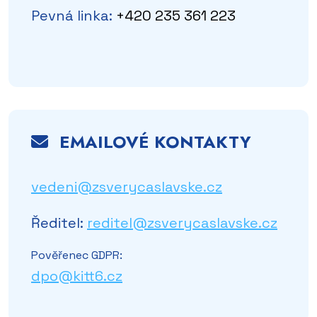
Pevná linka:
+420 235 361 223
EMAILOVÉ KONTAKTY
vedeni@zsverycaslavske.cz
Ředitel:
reditel@zsverycaslavske.cz
Pověřenec GDPR:
dpo@kitt6.cz