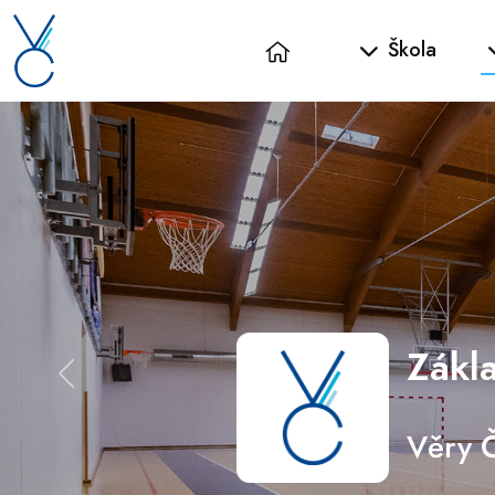
Škola
Zákla
Předchozí
Věry Č