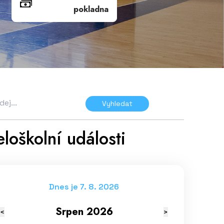
pokladna
Vyhledat
loškolní události
Dnes je 7. 8. 2026
Srpen 2026
<
>