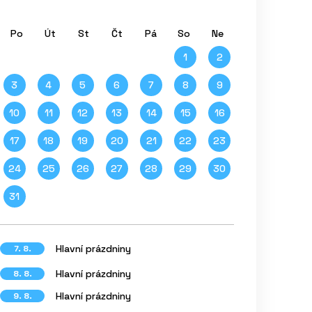
Po
Út
St
Čt
Pá
So
Ne
1
2
3
4
5
6
7
8
9
10
11
12
13
14
15
16
17
18
19
20
21
22
23
24
25
26
27
28
29
30
31
Hlavní prázdniny
7. 8.
Hlavní prázdniny
8. 8.
Hlavní prázdniny
9. 8.