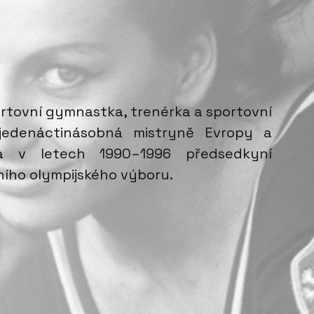
ortovní gymnastka, trenérka a sportovní
 jedenáctinásobná mistryně Evropy a
la v letech 1990–1996 předsedkyní
ího olympijského výboru.