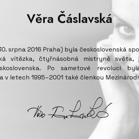
Věra Čáslavská
 30. srpna 2016 Praha) byla československá sp
ská vítězka, čtyřnásobná mistryně světa,
koslovenska. Po sametové revoluci by
a v letech 1995–2001 také členkou Mezinárodn