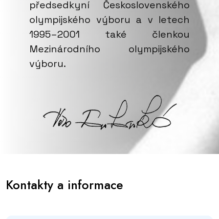
předsedkyní Československého
olympijského výboru a v letech
1995–2001 také členkou
Mezinárodního olympijského
výboru.
Kontakty a informace