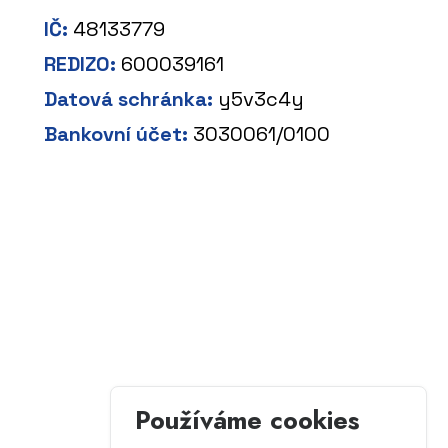
IČ:
48133779
REDIZO:
600039161
Datová schránka:
y5v3c4y
Bankovní účet:
3030061/0100
Používáme cookies