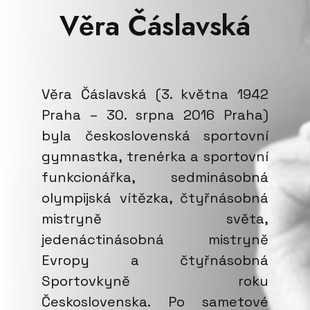
Věra Čáslavská
Věra Čáslavská (3. května 1942
Praha – 30. srpna 2016 Praha)
byla československá sportovní
gymnastka, trenérka a sportovní
funkcionářka, sedminásobná
olympijská vítězka, čtyřnásobná
mistryně světa,
jedenáctinásobná mistryně
Evropy a čtyřnásobná
Sportovkyně roku
Československa. Po sametové