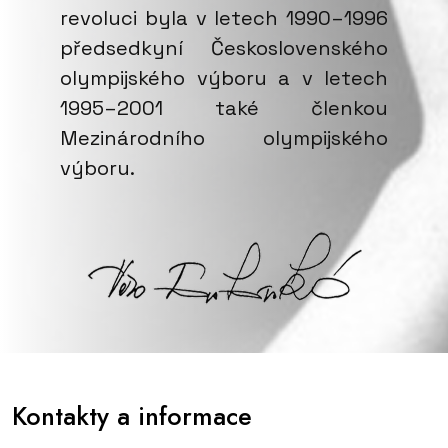
revoluci byla v letech 1990–1996
předsedkyní Československého
olympijského výboru a v letech
1995–2001 také členkou
Mezinárodního olympijského
výboru.
Kontakty a informace