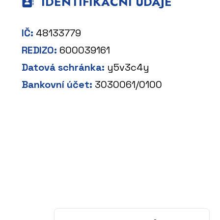
IDENTIFIKAČNÍ ÚDAJE
IČ:
48133779
REDIZO:
600039161
Datová schránka:
y5v3c4y
Bankovní účet:
3030061/0100