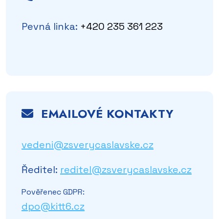
Pevná linka:
+420 235 361 223
EMAILOVÉ KONTAKTY
vedeni@zsverycaslavske.cz
Ředitel:
reditel@zsverycaslavske.cz
Pověřenec GDPR:
dpo@kitt6.cz