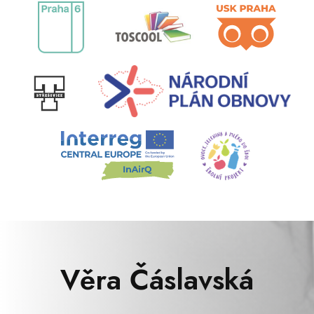
Věra Čáslavská