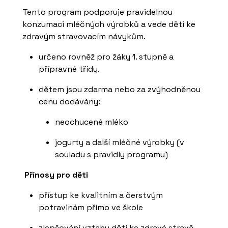
Tento program podporuje pravidelnou
konzumaci mléčných výrobků a vede děti ke
zdravým stravovacím návykům.
určeno rovněž pro žáky 1. stupně a
přípravné třídy.
dětem jsou zdarma nebo za zvýhodněnou
cenu dodávány:
neochucené mléko
jogurty a další mléčné výrobky (v
souladu s pravidly programu)
Přínosy pro děti
přístup ke kvalitním a čerstvým
potravinám přímo ve škole
zlepšování vztahu dětí ke zdravé stravě