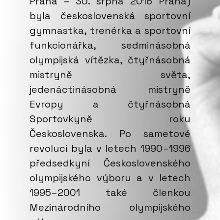
Praha – 30. srpna 2016 Praha)
byla československá sportovní
gymnastka, trenérka a sportovní
funkcionářka, sedminásobná
olympijská vítězka, čtyřnásobná
mistryně světa,
jedenáctinásobná mistryně
Evropy a čtyřnásobná
Sportovkyně roku
Československa. Po sametové
revoluci byla v letech 1990–1996
předsedkyní Československého
olympijského výboru a v letech
1995–2001 také členkou
Mezinárodního olympijského