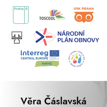
Věra Čáslavská