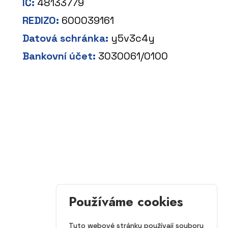
IČ:
48133779
REDIZO:
600039161
Datová schránka:
y5v3c4y
Bankovní účet:
3030061/0100
Používáme cookies
Tyto webové stránky používají soubory