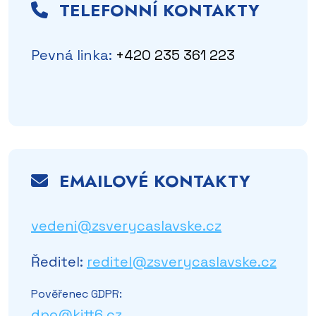
TELEFONNÍ KONTAKTY
Pevná linka:
+420 235 361 223
EMAILOVÉ KONTAKTY
vedeni@zsverycaslavske.cz
Ředitel:
reditel@zsverycaslavske.cz
Pověřenec GDPR:
dpo@kitt6.cz