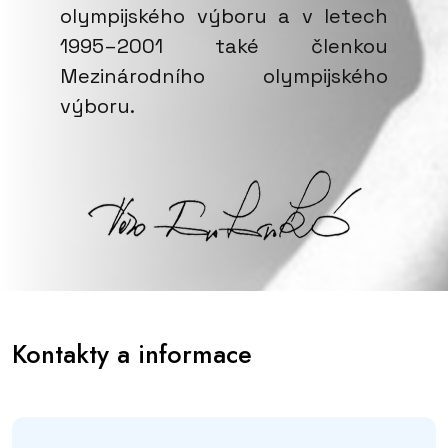
olympijského výboru a v letech
1995–2001 také členkou
Mezinárodního olympijského
výboru.
Kontakty a informace