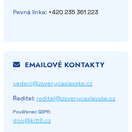
Pevná linka:
+420 235 361 223
EMAILOVÉ KONTAKTY
vedeni@zsverycaslavske.cz
Ředitel:
reditel@zsverycaslavske.cz
Pověřenec GDPR:
dpo@kitt6.cz