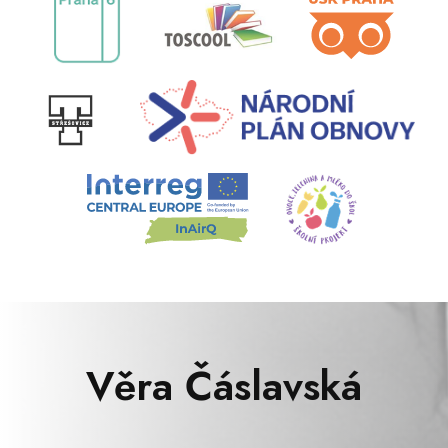
Věra Čáslavská