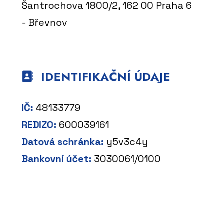
Šantrochova 1800/2, 162 00 Praha 6
- Břevnov
IDENTIFIKAČNÍ ÚDAJE
IČ:
48133779
REDIZO:
600039161
Datová schránka:
y5v3c4y
Bankovní účet:
3030061/0100