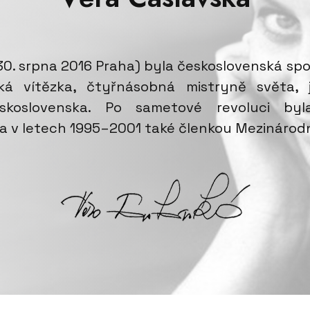
 30. srpna 2016 Praha) byla československá sp
ská vítězka, čtyřnásobná mistryně světa,
koslovenska. Po sametové revoluci by
a v letech 1995–2001 také členkou Mezinárodn