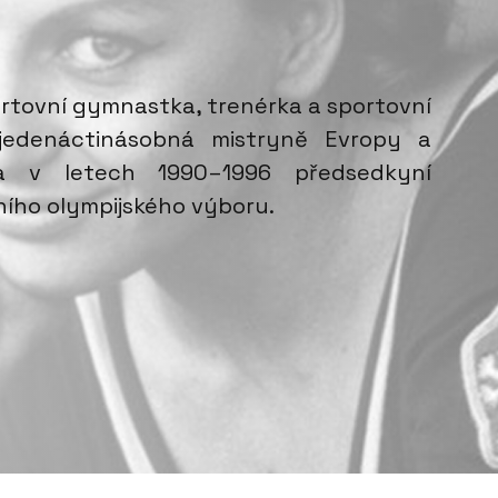
ortovní gymnastka, trenérka a sportovní
 jedenáctinásobná mistryně Evropy a
la v letech 1990–1996 předsedkyní
ího olympijského výboru.