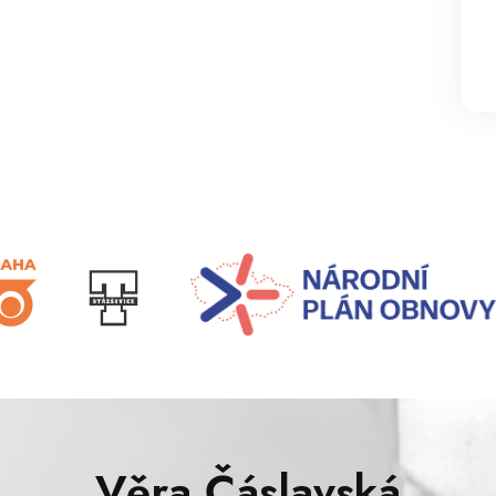
Věra Čáslavská