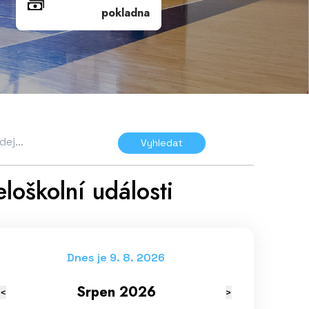
pokladna
Vyhledat
loškolní události
Dnes je 9. 8. 2026
Srpen 2026
<
>