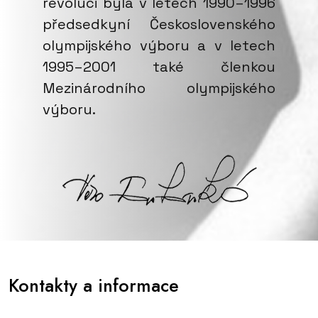
revoluci byla v letech 1990–1996
předsedkyní Československého
olympijského výboru a v letech
1995–2001 také členkou
Mezinárodního olympijského
výboru.
Kontakty a informace