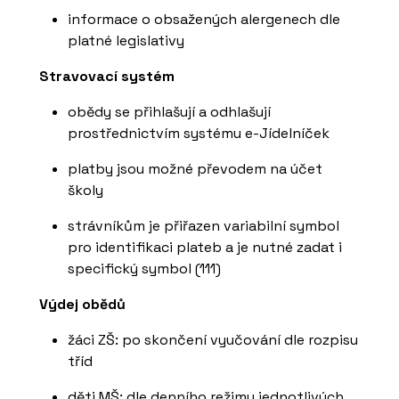
informace o obsažených alergenech dle
platné legislativy
Stravovací systém
obědy se přihlašují a odhlašují
prostřednictvím systému e-Jídelníček
platby jsou možné převodem na účet
školy
strávníkům je přiřazen variabilní symbol
pro identifikaci plateb a je nutné zadat i
specifický symbol (111)
Výdej obědů
žáci ZŠ: po skončení vyučování dle rozpisu
tříd
děti MŠ: dle denního režimu jednotlivých