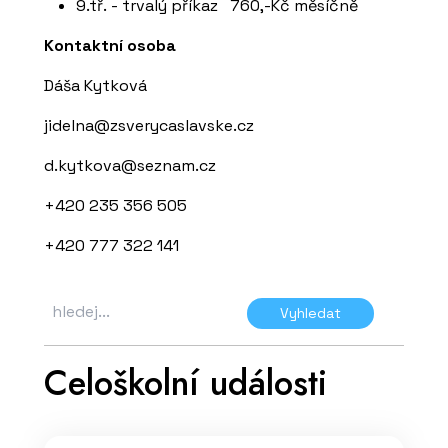
9.tř. - trvalý příkaz 760,-Kč měsíčně
Kontaktní osoba
Dáša Kytková
jidelna@zsverycaslavske.cz
d.kytkova@seznam.cz
+420 235 356 505
+420 777 322 141
Vyhledat
Celoškolní události