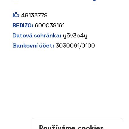
IČ:
48133779
REDIZO:
600039161
Datová schránka:
y5v3c4y
Bankovní účet:
3030061/0100
Používáme cookies