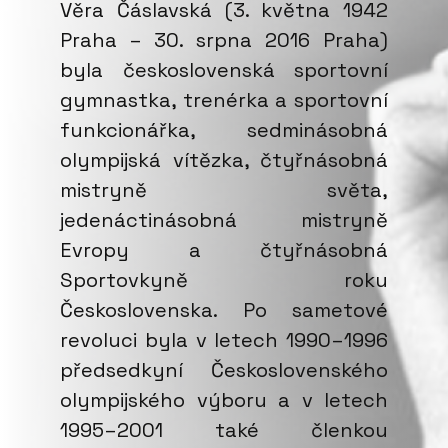
Věra Čáslavská (3. května 1942
Praha – 30. srpna 2016 Praha)
byla československá sportovní
gymnastka, trenérka a sportovní
funkcionářka, sedminásobná
olympijská vítězka, čtyřnásobná
mistryně světa,
jedenáctinásobná mistryně
Evropy a čtyřnásobná
Sportovkyně roku
Československa. Po sametové
revoluci byla v letech 1990–1996
předsedkyní Československého
olympijského výboru a v letech
1995–2001 také členkou